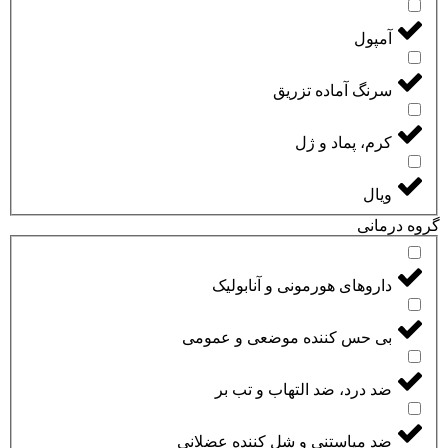
آمپول
سرنگ آماده تزریق
کرم، پماد و ژل
ویال
گروه درمانی
داروهای هورمونی و آنابولیک
بی حس کننده موضعی و عمومی
ضد درد، ضد التهاب و تب بر
ضد میاستنی و شل کننده عضلانی