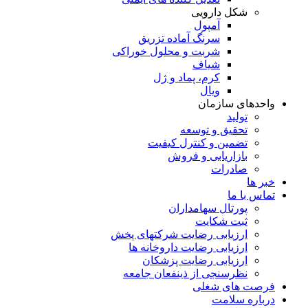
شکل دارویی
آمپول
سرنگ آماده تزریق
شربت و محلول خوراکی
شیاف
کرم، پماد و ژل
ویال
واحدهای سازمان
تولید
تحقیق و توسعه
تضمین و کنترل کیفیت
بازاریابی و فروش
صادرات
خبر ها
تماس با ما
پورتال سهامداران
ثبت شکایت
ارزیابی رضایت شرکتهای پخش
ارزیابی رضایت داروخانه ها
ارزیابی رضایت پزشکان
نظرسنجی از ذینفعان جامعه
فرصت های شغلی
درباره سلامت