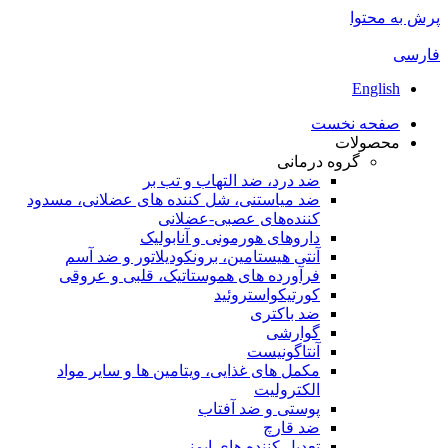
پرش به محتوا
فارسی
English
صفحه نخست
محصولات
گروه درمانی
ضد درد، ضد التهاب و تب بر
ضد میاستنی، شل کننده های عضلانی، مسدود
کننده‌های عصبی-عضلانی
داروهای هورمونی و آنابولیک
آنتی هیستامین، برونکودیلاتور و ضد آسم
فرآورده های هموستاتیک، قلبی و عروقی
کورتیکواستروئید
ضد باکتری
گوارشی
آنتاگونیست
مکمل های غذایی، ویتامین ها و سایر مواد
الکترولیت
پوستی و ضد آفتاب
ضد قارچ
تعدیل کننده های ایمنی