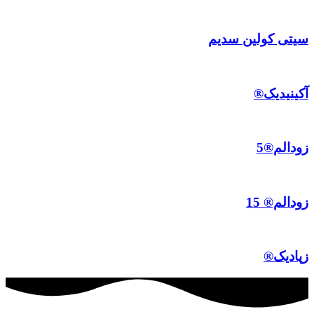
سیتی کولین سدیم
آکینیدیک®
زودالم®5
زودالم® 15
زپادیک®