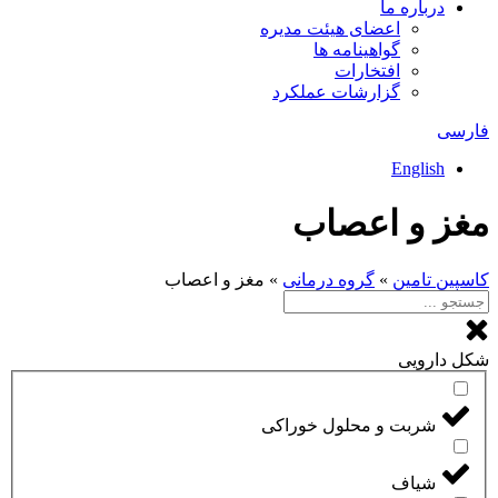
درباره ما
اعضای هیئت مدیره
گواهینامه ها
افتخارات
گزارشات عملکرد
فارسی
English
مغز و اعصاب
كاسپين تامين
»
گروه درمانی
»
مغز و اعصاب
شکل دارویی
شربت و محلول خوراکی
شیاف