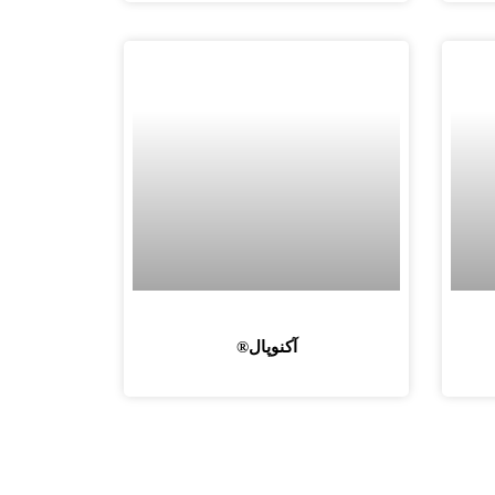
آکنوپال®