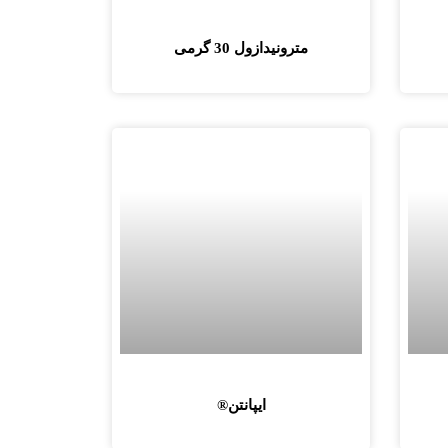
مترونيدازول 30 گرمی
ایپانتن®