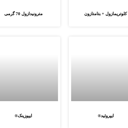
کلوتریمازول + بتامتازون
مترونيدازول 70 گرمی
ایپروئید®
ایپوزینک®