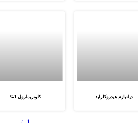
دیلتیازم هیدروکلراید
کلوتریمازول 1%
2
1