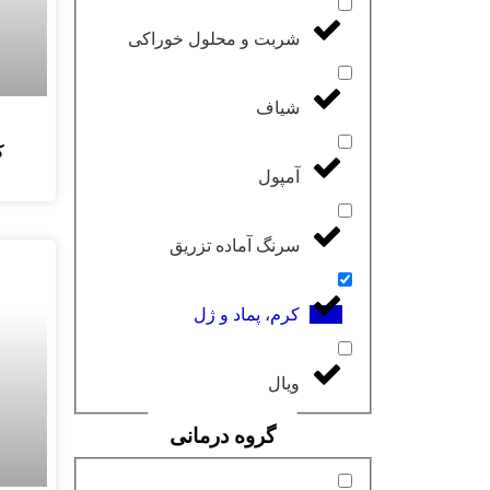
شربت و محلول خوراکی
شیاف
ک
آمپول
سرنگ آماده تزریق
کرم، پماد و ژل
ویال
گروه درمانی