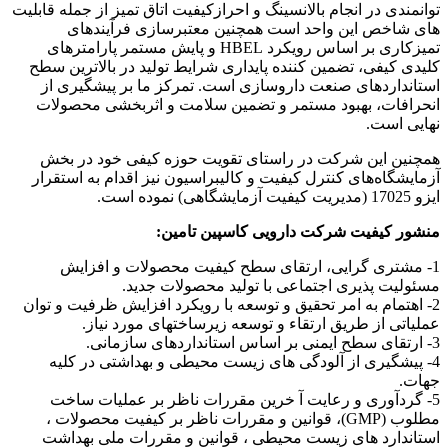
توانمندی در انجام بالانسینگ و احرازکیفیت اتاق تمیز از جمله قابلیت
های شاخص این واحد است همچنین معتبرسازی فرآیندهای
تمیزکاری بر اساس رویکرد HBEL و پایش مستمر پارامترهای
کلیدی کیفی، تضمین کننده پایداری شرایط تولید در بالاترین سطح
استانداردهای صنعت داروسازی است. تمرکز ما بر پیشگیری از
انحرافات، بهبود مستمر و تضمین سلامت و اثربخشی محصولات
نهایی است.
همچنین این شرکت در راستای تقویت حوزه کیفی خود در بخش
آزمایشگاه‌های کنترل کیفیت و کالیبراسیون نیز اقدام به استقرار
ایزو 17025 (مدیریت کیفیت آزمایشگاهی) نموده است.
منشور كيفيت شرکت دارویی کاسپین تامین:
1- مشتری گرایی، ارتقای سطح کیفیت محصولات و افزایش
مسئولیت پذیری اجتماعی با تولید محصولات جدید.
2- اهتمام به امر تحقیق و توسعه با رویکرد افزایش ظرفیت و توان
عملیاتی از طریق ارتقاء و توسعه زیرساختهای مورد نیاز.
3- ارتقای سطح ایمنی بر اساس استانداردهای سازمانی.
4- پیشگیری از آلودگی های زیست محیطی و بهداشتی در کلیه
جهات.
5- گردآوری و رعایت آ خرین مقررات ناظر بر عملیات ساخت
مطلوب (GMP)، قوانین و مقررات ناظر بر کیفیت محصولات ،
استاندارد های زیست محیطی ، قوانین و مقررات ملی بهداشت