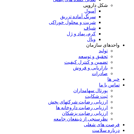
شکل دارویی
آمپول
سرنگ آماده تزریق
شربت و محلول خوراکی
شیاف
کرم، پماد و ژل
ویال
واحدهای سازمان
تولید
تحقیق و توسعه
تضمین و کنترل کیفیت
بازاریابی و فروش
صادرات
خبر ها
تماس با ما
پورتال سهامداران
ثبت شکایت
ارزیابی رضایت شرکتهای پخش
ارزیابی رضایت داروخانه ها
ارزیابی رضایت پزشکان
نظرسنجی از ذینفعان جامعه
فرصت های شغلی
درباره سلامت