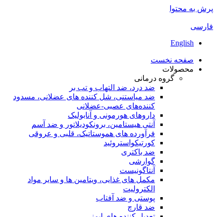
پرش به محتوا
فارسی
English
صفحه نخست
محصولات
گروه درمانی
ضد درد، ضد التهاب و تب بر
ضد میاستنی، شل کننده های عضلانی، مسدود
کننده‌های عصبی-عضلانی
داروهای هورمونی و آنابولیک
آنتی هیستامین، برونکودیلاتور و ضد آسم
فرآورده های هموستاتیک، قلبی و عروقی
کورتیکواستروئید
ضد باکتری
گوارشی
آنتاگونیست
مکمل های غذایی، ویتامین ها و سایر مواد
الکترولیت
پوستی و ضد آفتاب
ضد قارچ
تعدیل کننده های ایمنی