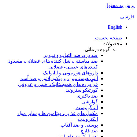
پرش به محتوا
فارسی
English
صفحه نخست
محصولات
گروه درمانی
ضد درد، ضد التهاب و تب بر
ضد میاستنی، شل کننده های عضلانی، مسدود
کننده‌های عصبی-عضلانی
داروهای هورمونی و آنابولیک
آنتی هیستامین، برونکودیلاتور و ضد آسم
فرآورده های هموستاتیک، قلبی و عروقی
کورتیکواستروئید
ضد باکتری
گوارشی
آنتاگونیست
مکمل های غذایی، ویتامین ها و سایر مواد
الکترولیت
پوستی و ضد آفتاب
ضد قارچ
تعدیل کننده های ایمنی