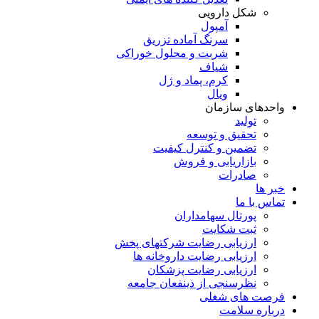
شکل دارویی
آمپول
سرنگ آماده تزریق
شربت و محلول خوراکی
شیاف
کرم، پماد و ژل
ویال
واحدهای سازمان
تولید
تحقیق و توسعه
تضمین و کنترل کیفیت
بازاریابی و فروش
صادرات
خبر ها
تماس با ما
پورتال سهامداران
ثبت شکایت
ارزیابی رضایت شرکتهای پخش
ارزیابی رضایت داروخانه ها
ارزیابی رضایت پزشکان
نظرسنجی از ذینفعان جامعه
فرصت های شغلی
درباره سلامت