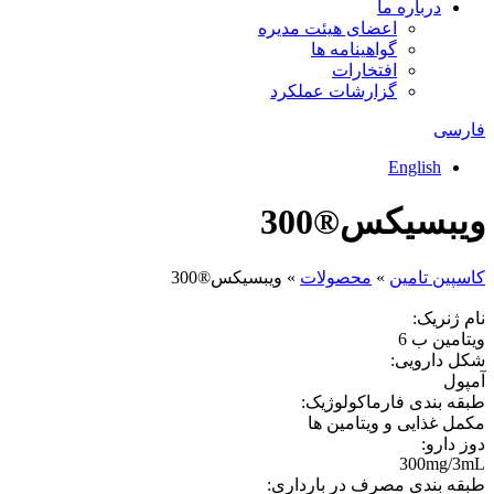
درباره ما
اعضای هیئت مدیره
گواهینامه ها
افتخارات
گزارشات عملکرد
فارسی
English
ویبسیکس®300
كاسپين تامين
»
محصولات
»
ویبسیکس®300
نام ژنریک:
ویتامین ب 6
شکل دارویی:
آمپول
طبقه بندی فارماکولوژیک:
مکمل غذایی و ویتامین ها
دوز دارو:
300mg/3mL
طبقه بندی مصرف در بارداری: