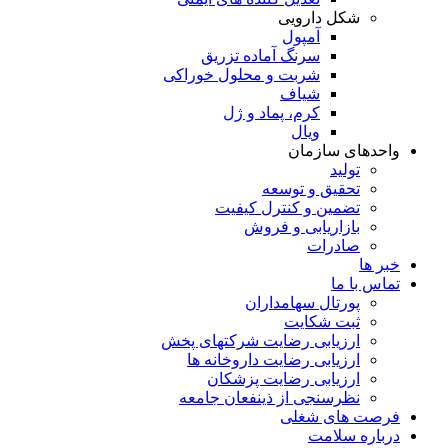
شکل دارویی
آمپول
سرنگ آماده تزریق
شربت و محلول خوراکی
شیاف
کرم، پماد و ژل
ویال
واحدهای سازمان
تولید
تحقیق و توسعه
تضمین و کنترل کیفیت
بازاریابی و فروش
صادرات
خبر ها
تماس با ما
پورتال سهامداران
ثبت شکایت
ارزیابی رضایت شرکتهای پخش
ارزیابی رضایت داروخانه ها
ارزیابی رضایت پزشکان
نظرسنجی از ذینفعان جامعه
فرصت های شغلی
درباره سلامت