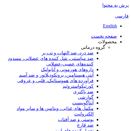
پرش به محتوا
فارسی
English
صفحه نخست
محصولات
گروه درمانی
ضد درد، ضد التهاب و تب بر
ضد میاستنی، شل کننده های عضلانی، مسدود
کننده‌های عصبی-عضلانی
داروهای هورمونی و آنابولیک
آنتی هیستامین، برونکودیلاتور و ضد آسم
فرآورده های هموستاتیک، قلبی و عروقی
کورتیکواستروئید
ضد باکتری
گوارشی
آنتاگونیست
مکمل های غذایی، ویتامین ها و سایر مواد
الکترولیت
پوستی و ضد آفتاب
ضد قارچ
تعدیل کننده های ایمنی