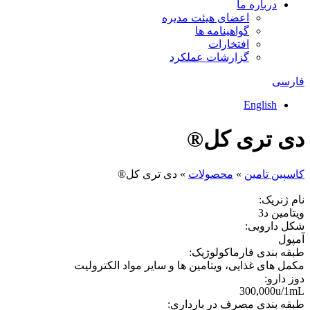
درباره ما
اعضای هیئت مدیره
گواهینامه ها
افتخارات
گزارشات عملکرد
فارسی
English
دی تری کل®
كاسپين تامين
»
محصولات
»
دی تری کل®
نام ژنریک:
ویتامین د3
شکل دارویی:
آمپول
طبقه بندی فارماکولوژیک:
مکمل های غذایی، ویتامین ها و سایر مواد الکترولیت
دوز دارو:
300,000u/1mL
طبقه بندی مصرف در بارداری: