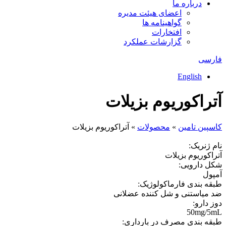
درباره ما
اعضای هیئت مدیره
گواهینامه ها
افتخارات
گزارشات عملکرد
فارسی
English
آتراکوریوم بزیلات
كاسپين تامين
»
محصولات
»
آتراکوریوم بزیلات
نام ژنریک:
آتراکوریوم بزیلات
شکل دارویی:
آمپول
طبقه بندی فارماکولوژیک:
ضد میاستنی و شل کننده عضلانی
دوز دارو:
50mg/5mL
طبقه بندی مصرف در بارداری: