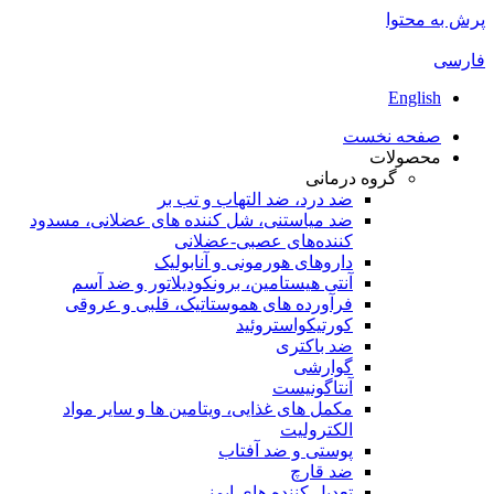
پرش به محتوا
فارسی
English
صفحه نخست
محصولات
گروه درمانی
ضد درد، ضد التهاب و تب بر
ضد میاستنی، شل کننده های عضلانی، مسدود
کننده‌های عصبی-عضلانی
داروهای هورمونی و آنابولیک
آنتی هیستامین، برونکودیلاتور و ضد آسم
فرآورده های هموستاتیک، قلبی و عروقی
کورتیکواستروئید
ضد باکتری
گوارشی
آنتاگونیست
مکمل های غذایی، ویتامین ها و سایر مواد
الکترولیت
پوستی و ضد آفتاب
ضد قارچ
تعدیل کننده های ایمنی