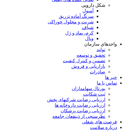
شکل دارویی
آمپول
سرنگ آماده تزریق
شربت و محلول خوراکی
شیاف
کرم، پماد و ژل
ویال
واحدهای سازمان
تولید
تحقیق و توسعه
تضمین و کنترل کیفیت
بازاریابی و فروش
صادرات
خبر ها
تماس با ما
پورتال سهامداران
ثبت شکایت
ارزیابی رضایت شرکتهای پخش
ارزیابی رضایت داروخانه ها
ارزیابی رضایت پزشکان
نظرسنجی از ذینفعان جامعه
فرصت های شغلی
درباره سلامت