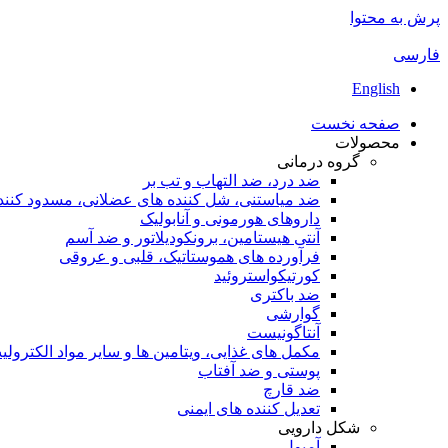
پرش به محتوا
فارسی
English
صفحه نخست
محصولات
گروه درمانی
ضد درد، ضد التهاب و تب بر
ضد میاستنی، شل کننده های عضلانی، مسدود کنن
داروهای هورمونی و آنابولیک
آنتی هیستامین، برونکودیلاتور و ضد آسم
فرآورده های هموستاتیک، قلبی و عروقی
کورتیکواستروئید
ضد باکتری
گوارشی
آنتاگونیست
مکمل های غذایی، ویتامین ها و سایر مواد الکترولی
پوستی و ضد آفتاب
ضد قارچ
تعدیل کننده های ایمنی
شکل دارویی
آمپول