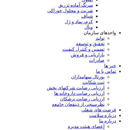
سرنگ آماده تزریق
شربت و محلول خوراکی
شیاف
کرم، پماد و ژل
ویال
واحدهای سازمان
تولید
تحقیق و توسعه
تضمین و کنترل کیفیت
بازاریابی و فروش
صادرات
خبر ها
تماس با ما
پورتال سهامداران
ثبت شکایت
ارزیابی رضایت شرکتهای پخش
ارزیابی رضایت داروخانه ها
ارزیابی رضایت پزشکان
نظرسنجی از ذینفعان جامعه
فرصت های شغلی
درباره سلامت
درباره ما
اعضای هیئت مدیره