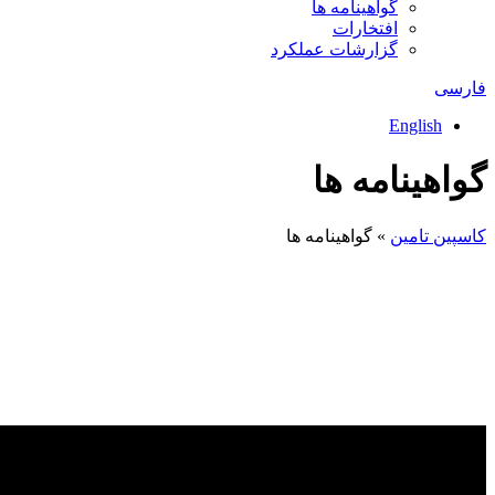
گواهینامه ها
افتخارات
گزارشات عملکرد
فارسی
English
گواهینامه ها
كاسپين تامين
»
گواهینامه ها